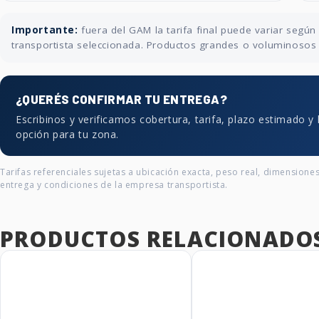
Importante:
fuera del GAM la tarifa final puede variar segú
transportista seleccionada. Productos grandes o voluminosos p
¿QUERÉS CONFIRMAR TU ENTREGA?
Escribinos y verificamos cobertura, tarifa, plazo estimado y
opción para tu zona.
Tarifas referenciales sujetas a ubicación exacta, peso real, dimensione
entrega y condiciones de la empresa transportista.
PRODUCTOS RELACIONADO