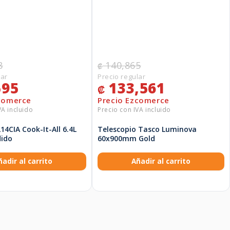
8
140,865
₡
595
133,561
₡
14CIA Cook-It-All 6.4L
Telescopio Tasco Luminova
dido
60x900mm Gold
ñadir al carrito
Añadir al carrito