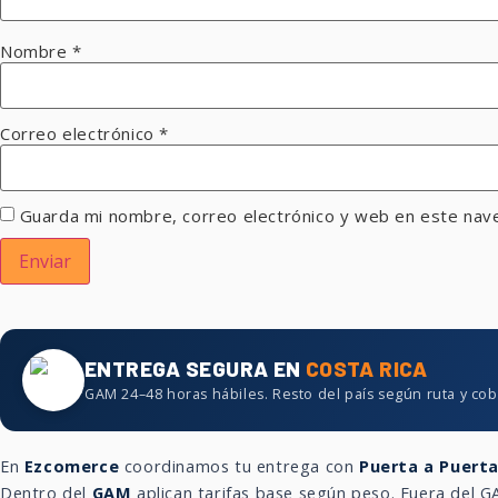
Nombre
*
Correo electrónico
*
Guarda mi nombre, correo electrónico y web en este nav
ENTREGA SEGURA EN
COSTA RICA
GAM 24–48 horas hábiles. Resto del país según ruta y cob
En
Ezcomerce
coordinamos tu entrega con
Puerta a Puert
Dentro del
GAM
aplican tarifas base según peso. Fuera del