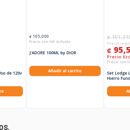
105,000
101,21
₡
₡
95,
₡
J’ADORE 100ML by DIOR
Añadir al carrito
so de 120v
Set Lodge L
Hierro Fun
to
A
OS.