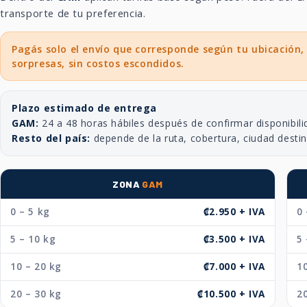
transporte de tu preferencia.
Pagás solo el envío que corresponde según tu ubicación,
sorpresas, sin costos escondidos.
Plazo estimado de entrega
GAM:
24 a 48 horas hábiles después de confirmar disponibili
Resto del país:
depende de la ruta, cobertura, ciudad desti
ZONA
GAM
0 – 5 kg
₡2.950 + IVA
0 
5 – 10 kg
₡3.500 + IVA
5 
10 – 20 kg
₡7.000 + IVA
10
20 – 30 kg
₡10.500 + IVA
20