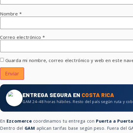
Nombre
*
Correo electrónico
*
Guarda mi nombre, correo electrónico y web en este nav
ENTREGA SEGURA EN
COSTA RICA
GAM 24–48 horas hábiles. Resto del país según ruta y cob
En
Ezcomerce
coordinamos tu entrega con
Puerta a Puert
Dentro del
GAM
aplican tarifas base según peso. Fuera del