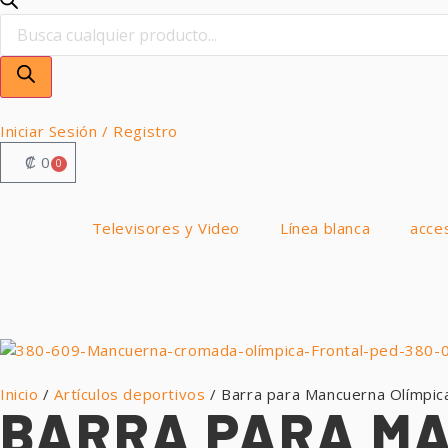
Iniciar Sesión / Registro
₡
0
0
Televisores y Video
Línea blanca
acce
Inicio
/
Artículos deportivos
/ Barra para Mancuerna Olímpic
BARRA PARA MA