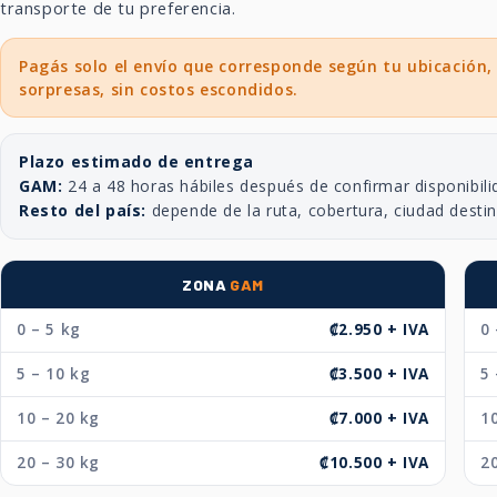
transporte de tu preferencia.
Pagás solo el envío que corresponde según tu ubicación,
sorpresas, sin costos escondidos.
Plazo estimado de entrega
GAM:
24 a 48 horas hábiles después de confirmar disponibili
Resto del país:
depende de la ruta, cobertura, ciudad desti
ZONA
GAM
0 – 5 kg
₡2.950 + IVA
0 
5 – 10 kg
₡3.500 + IVA
5 
10 – 20 kg
₡7.000 + IVA
10
20 – 30 kg
₡10.500 + IVA
20