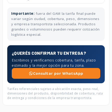
Importante:
fuera del GAM la tarifa final puede
variar según ciudad, cobertura, peso, dimensiones
y empresa transportista seleccionada. Productos
grandes o voluminosos pueden requerir cotización
logística especial.
¿QUERÉS CONFIRMAR TU ENTREGA?
Escribinos y verificamos cobertura, tarifa, plazo
estimado y la mejor opción para tu zona.
Consultar por WhatsApp
Tarifas referenciales sujetas a ubicación exacta, peso real,
dimensiones del producto, disponibilidad de cobertura, ruta
de entrega y condiciones de la empresa transportista.