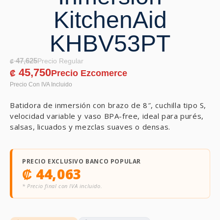
KitchenAid
KHBV53PT
47,625
₡
45,750
₡
Batidora de inmersión con brazo de 8″, cuchilla tipo S,
velocidad variable y vaso BPA-free, ideal para purés,
salsas, licuados y mezclas suaves o densas.
PRECIO EXCLUSIVO BANCO POPULAR
₡
44,063
* Precio final con IVA incluido.