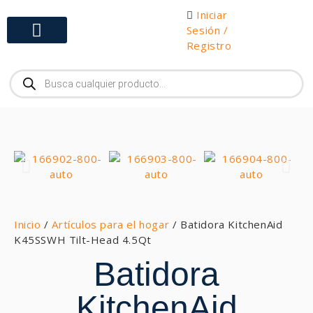
Iniciar
Sesión /
Registro
Gabinetes y Herramientas
Inicio
/
Artículos para el hogar
/ Batidora KitchenAid
K45SSWH Tilt-Head 4.5Qt
Batidora
KitchenAid