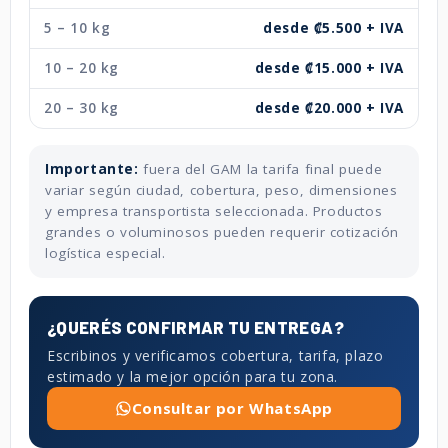
5 – 10 kg
desde ₡5.500 + IVA
10 – 20 kg
desde ₡15.000 + IVA
20 – 30 kg
desde ₡20.000 + IVA
Importante:
fuera del GAM la tarifa final puede
variar según ciudad, cobertura, peso, dimensiones
y empresa transportista seleccionada. Productos
grandes o voluminosos pueden requerir cotización
logística especial.
¿QUERÉS CONFIRMAR TU ENTREGA?
Escribinos y verificamos cobertura, tarifa, plazo
estimado y la mejor opción para tu zona.
Consultar por WhatsApp