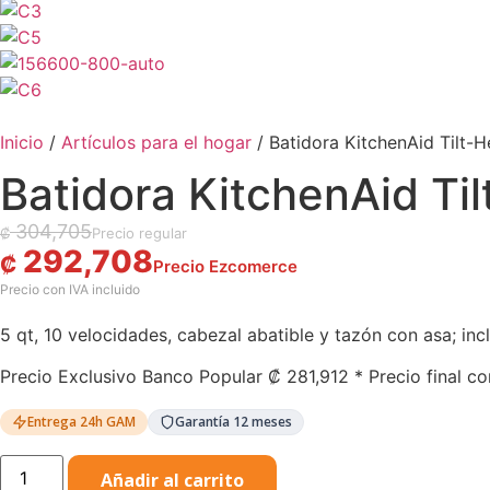
Inicio
/
Artículos para el hogar
/ Batidora KitchenAid Tilt
Batidora KitchenAid T
304,705
₡
292,708
₡
5 qt, 10 velocidades, cabezal abatible y tazón con asa; inc
Precio Exclusivo Banco Popular
₡
281,912
* Precio final co
Entrega 24h GAM
Garantía 12 meses
Añadir al carrito