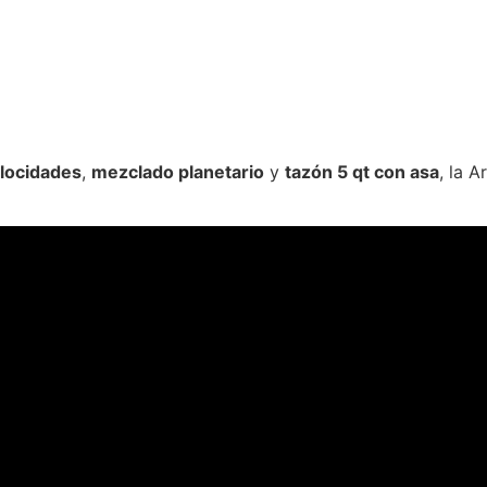
locidades
,
mezclado planetario
y
tazón 5 qt con asa
, la A