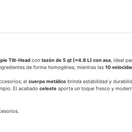
 pie Tilt-Head
con
tazón de 5 qt (≈4.8 L) con asa
, ideal p
ingredientes de forma homogénea, mientras las
10 velocid
ccesorios; el
cuerpo metálico
brinda estabilidad y durabili
impio. El acabado
celeste
aporta un toque fresco y modern
cesorios.