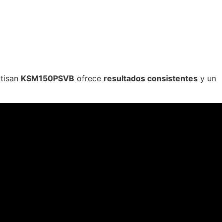
rtisan
KSM150PSVB
ofrece
resultados consistentes
y un