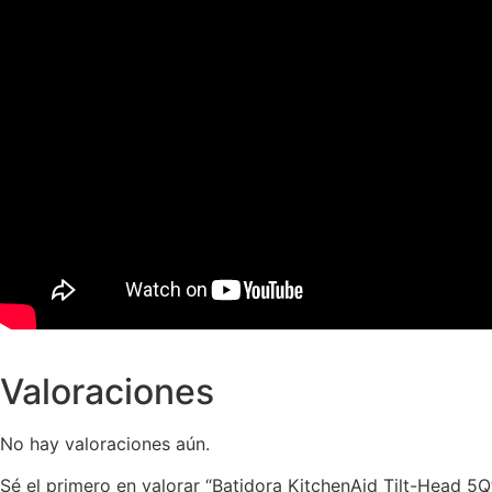
Valoraciones
No hay valoraciones aún.
Sé el primero en valorar “Batidora KitchenAid Tilt-Head 