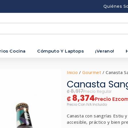
Quiénes S
rios Cocina
Cómputo Y Laptops
¡Verano!
Inicio
/
Gourmet
/ Canasta Sa
Canasta Sang
8,917
₡
8,374
₡
Canasta con sangrías Estiu y
accesible, práctico y bien p