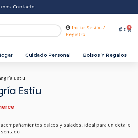
omos
Contacto
Iniciar Sesión /
0
₡
0
Registro
Hogar
Cuidado Personal
Bolsos Y Regalos
ngría Estiu
ría Estiu
 acompañamientos dulces y salados, ideal para un detalle
resentado.