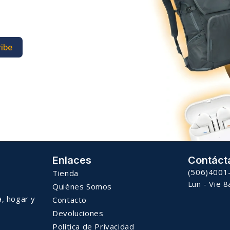
ibe
Enlaces
Contáct
(506)4001
Tienda
Lun - Vie 
Quiénes Somos
a, hogar y
Contacto
Devoluciones
Política de Privacidad