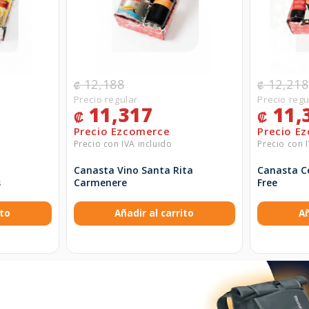
12,188
12,218
₡
₡
11,317
11,
₡
₡
o
Canasta Vino Santa Rita
Canasta C
s
Carmenere
Free
ito
Añadir al carrito
Añ