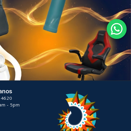
anos
-4620
8am - 5pm