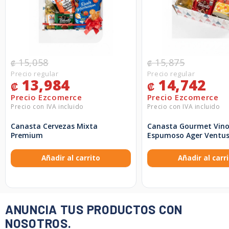
15,058
15,875
₡
₡
13,984
14,742
₡
₡
Canasta Cervezas Mixta
Canasta Gourmet Vin
Premium
Espumoso Ager Ventu
Añadir al carrito
Añadir al carr
ANUNCIA TUS PRODUCTOS CON
NOSOTROS.