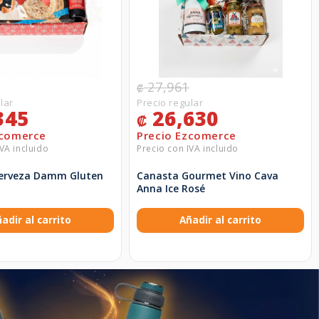
27,961
₡
345
26,630
₡
erveza Damm Gluten
Canasta Gourmet Vino Cava
Anna Ice Rosé
adir al carrito
Añadir al carrito