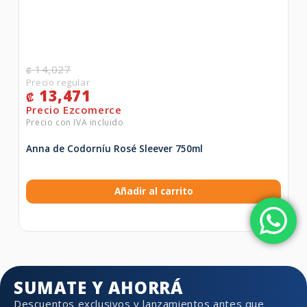
14,027
₡
13,471
₡
Anna de Codorníu Rosé Sleever 750ml
Añadir al carrito
SUMATE Y AHORRÁ
Descuentos exclusivos y lanzamientos antes que