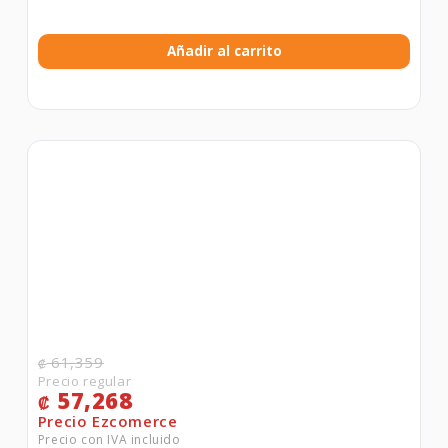
Añadir al carrito
61,359
₡
57,268
₡