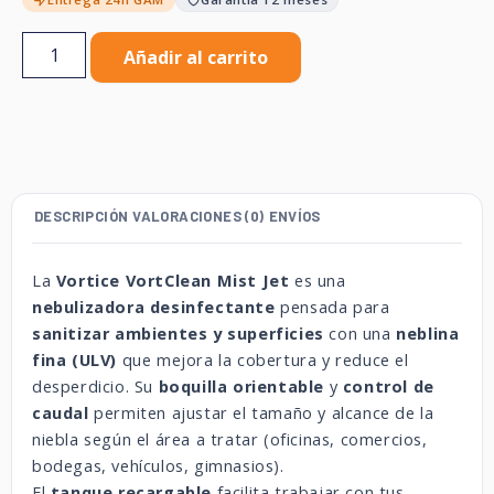
Añadir al carrito
DESCRIPCIÓN
VALORACIONES (0)
ENVÍOS
La
Vortice VortClean Mist Jet
es una
nebulizadora desinfectante
pensada para
sanitizar ambientes y superficies
con una
neblina
fina (ULV)
que mejora la cobertura y reduce el
desperdicio. Su
boquilla orientable
y
control de
caudal
permiten ajustar el tamaño y alcance de la
niebla según el área a tratar (oficinas, comercios,
bodegas, vehículos, gimnasios).
El
tanque recargable
facilita trabajar con tus