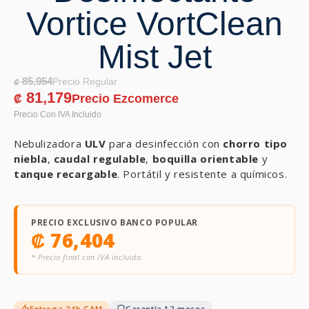
Vortice VortClean
Mist Jet
85,954
₡
81,179
₡
Nebulizadora
ULV
para desinfección con
chorro tipo
niebla
,
caudal regulable
,
boquilla orientable
y
tanque recargable
. Portátil y resistente a químicos.
PRECIO EXCLUSIVO BANCO POPULAR
₡
76,404
* Precio final con IVA incluido.
Entrega 24h GAM
Garantía 12 meses