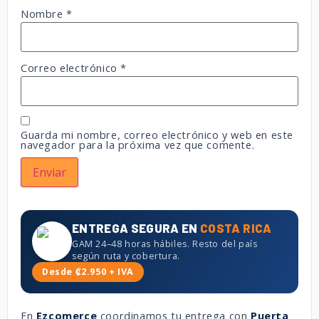
Nombre
*
Correo electrónico
*
Guarda mi nombre, correo electrónico y web en este
navegador para la próxima vez que comente.
ENTREGA SEGURA EN
COSTA RICA
GAM 24–48 horas hábiles. Resto del país
según ruta y cobertura.
Desde ₡2.950 + IVA
En
Ezcomerce
coordinamos tu entrega con
Puerta