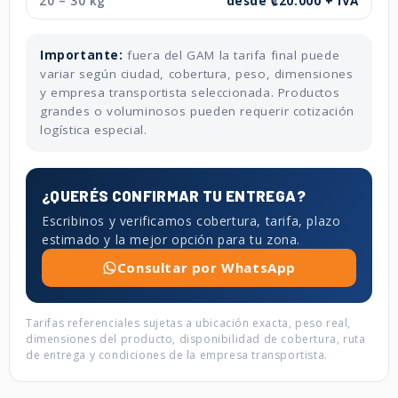
20 – 30 kg
desde ₡20.000 + IVA
Importante:
fuera del GAM la tarifa final puede
variar según ciudad, cobertura, peso, dimensiones
y empresa transportista seleccionada. Productos
grandes o voluminosos pueden requerir cotización
logística especial.
¿QUERÉS CONFIRMAR TU ENTREGA?
Escribinos y verificamos cobertura, tarifa, plazo
estimado y la mejor opción para tu zona.
Consultar por WhatsApp
Tarifas referenciales sujetas a ubicación exacta, peso real,
dimensiones del producto, disponibilidad de cobertura, ruta
de entrega y condiciones de la empresa transportista.