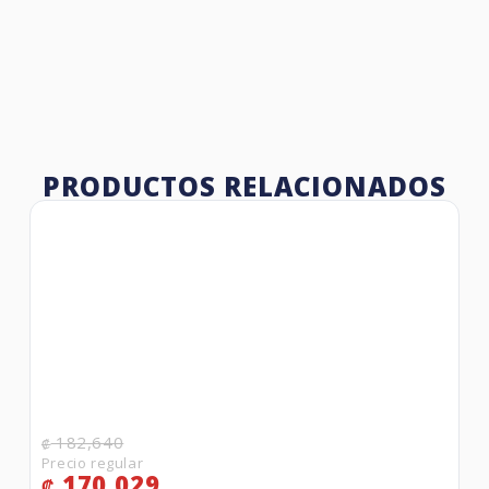
PRODUCTOS RELACIONADOS
182,640
₡
170,029
₡