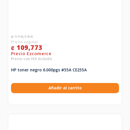
114,164
₡
109,773
₡
HP toner negro 6.000pgs #55A CE255A
Añadir al carrito