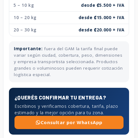
5 – 10 kg
desde ₡5.500 + IVA
10 – 20 kg
desde ₡15.000 + IVA
20 – 30 kg
desde ₡20.000 + IVA
Importante:
fuera del GAM la tarifa final puede
variar según ciudad, cobertura, peso, dimensiones
y empresa transportista seleccionada. Productos
grandes o voluminosos pueden requerir cotización
logística especial.
¿QUERÉS CONFIRMAR TU ENTREGA?
Escribinos y verificamos cobertura, tarifa, plazo
estimado y la mejor opción para tu zona.
Consultar por WhatsApp