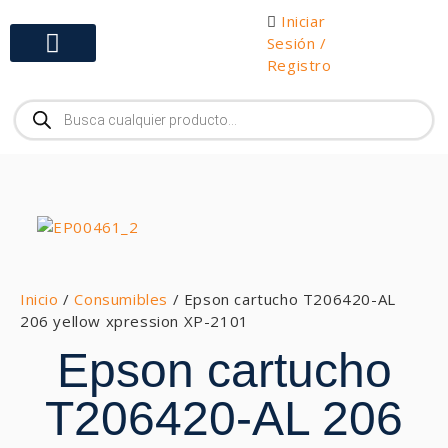
Iniciar
Sesión /
Registro
Gabinetes y Herramientas
Inicio
/
Consumibles
/ Epson cartucho T206420-AL
206 yellow xpression XP-2101
Epson cartucho
T206420-AL 206