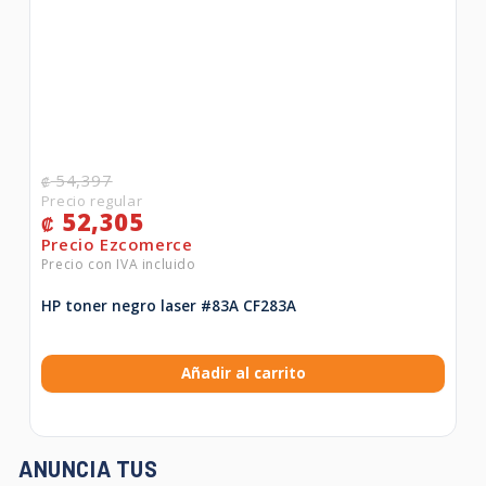
54,397
₡
52,305
₡
HP toner negro laser #83A CF283A
Añadir al carrito
ANUNCIA TUS