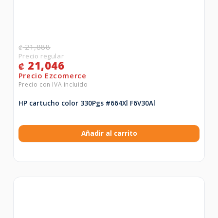
21,888
₡
21,046
₡
HP cartucho color 330Pgs #664Xl F6V30Al
Añadir al carrito