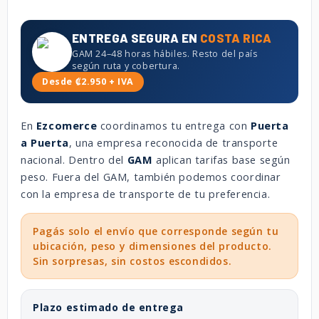
ENTREGA SEGURA EN
COSTA RICA
GAM 24–48 horas hábiles. Resto del país
según ruta y cobertura.
Desde ₡2.950 + IVA
En
Ezcomerce
coordinamos tu entrega con
Puerta
a Puerta
, una empresa reconocida de transporte
nacional. Dentro del
GAM
aplican tarifas base según
peso. Fuera del GAM, también podemos coordinar
con la empresa de transporte de tu preferencia.
Pagás solo el envío que corresponde según tu
ubicación, peso y dimensiones del producto.
Sin sorpresas, sin costos escondidos.
Plazo estimado de entrega