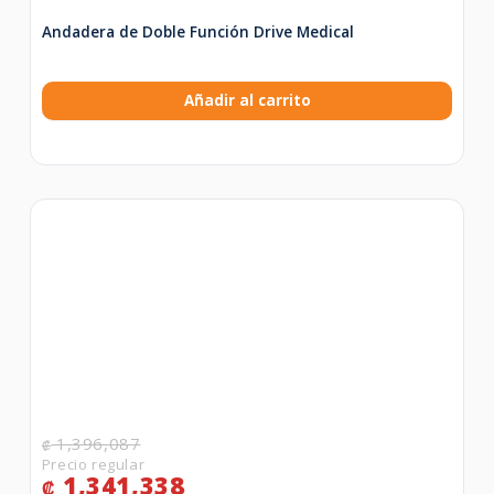
Andadera de Doble Función Drive Medical
Añadir al carrito
1,396,087
₡
1,341,338
₡