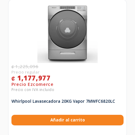
1,225,096
₡
1,177,977
₡
Whirlpool Lavasecadora 20KG Vapor 7MWFC6820LC
Añadir al carrito