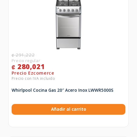
291,222
₡
280,021
₡
Whirlpool Cocina Gas 20″ Acero Inox LWWR5000S
Añadir al carrito