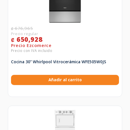
676,965
₡
650,928
₡
Cocina 30” Whirlpool Vitrocerámica WFE505W0JS
Añadir al carrito