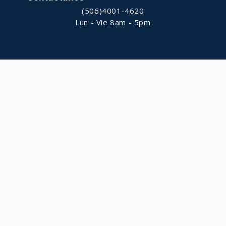
(506)4001-4620
Lun - Vie 8am - 5pm