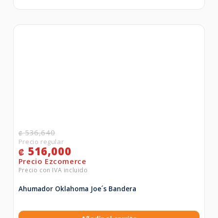
536,640
₡
516,000
₡
Ahumador Oklahoma Joe´s Bandera