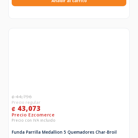
Añadir al carrito
44,796
₡
43,073
₡
Funda Parrilla Medallion 5 Quemadores Char-Broil