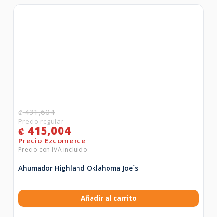
431,604
₡
415,004
₡
Ahumador Highland Oklahoma Joe´s
Añadir al carrito