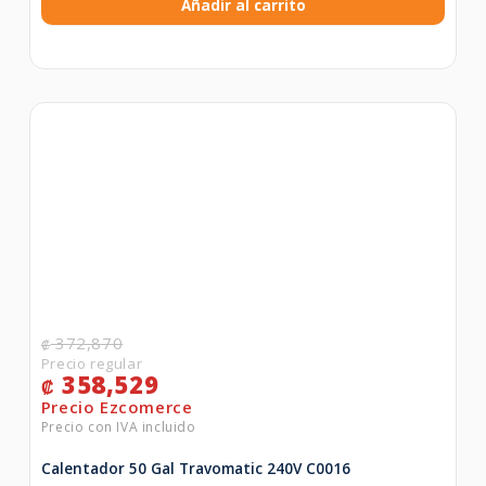
Añadir al carrito
372,870
₡
358,529
₡
Calentador 50 Gal Travomatic 240V C0016