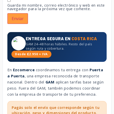
Guarda mi nombre, correo electrónico y web en este
navegador para la próxima vez que comente.
ENTREGA SEGURA EN
COSTA RICA
GAM 24–48 horas hábiles. Resto del país
según ruta y cobertura.
Desde ₡2.950 + IVA
En
Ezcomerce
coordinamos tu entrega con
Puerta
a Puerta
, una empresa reconocida de transporte
nacional. Dentro del
GAM
aplican tarifas base según
peso. Fuera del GAM, también podemos coordinar
con la empresa de transporte de tu preferencia.
Pagás solo el envío que corresponde según tu
ubicación, peso y dimensiones del producto.