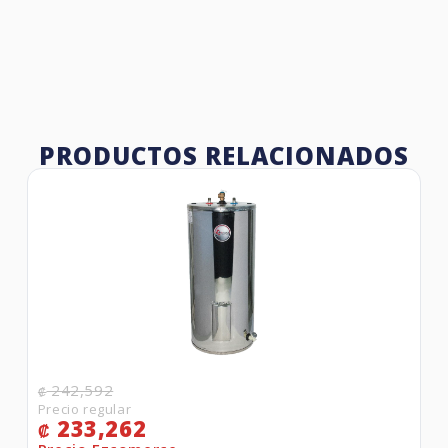
PRODUCTOS RELACIONADOS
242,592
₡
233,262
₡