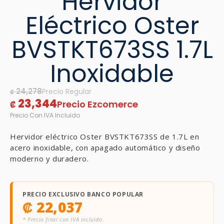
Hervidor
Eléctrico Oster
BVSTKT673SS 1.7L
Inoxidable
24,278
₡
23,344
₡
Hervidor eléctrico Oster BVSTKT673SS de 1.7L en
acero inoxidable, con apagado automático y diseño
moderno y duradero.
PRECIO EXCLUSIVO BANCO POPULAR
₡
22,037
* Precio final con IVA incluido.