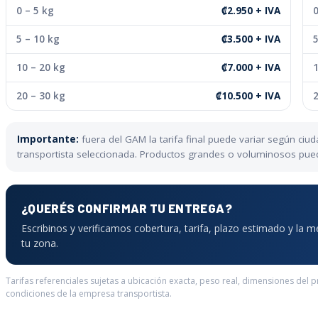
0 – 5 kg
₡2.950 + IVA
0
5 – 10 kg
₡3.500 + IVA
5
10 – 20 kg
₡7.000 + IVA
1
20 – 30 kg
₡10.500 + IVA
2
Importante:
fuera del GAM la tarifa final puede variar según ci
transportista seleccionada. Productos grandes o voluminosos pueden
¿QUERÉS CONFIRMAR TU ENTREGA?
Escribinos y verificamos cobertura, tarifa, plazo estimado y la 
tu zona.
Tarifas referenciales sujetas a ubicación exacta, peso real, dimensiones del 
condiciones de la empresa transportista.