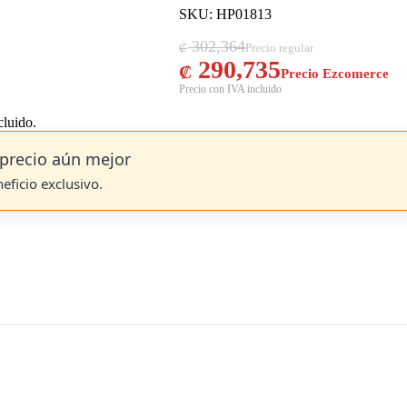
SKU: HP01813
El precio original era: ₡ 302,364.
El precio actual es: ₡ 290,735.
302,364
₡
290,735
₡
cluido.
precio aún mejor
neficio exclusivo.