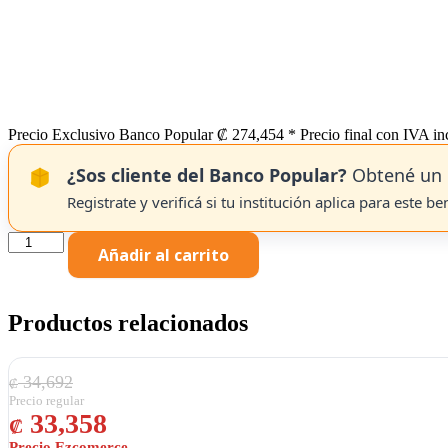
Precio Exclusivo Banco Popular
₡
274,454
* Precio final con IVA in
¿Sos cliente del Banco Popular?
Obtené un 
Registrate y verificá si tu institución aplica para este be
HP
Añadir al carrito
toner
contractual
cyan
W9051MC
Productos relacionados
cantidad
El precio original era: ₡ 34,692.
El precio actual es: ₡ 33,358.
34,692
₡
33,358
₡