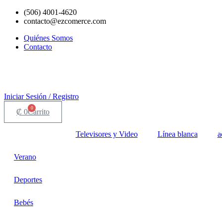
Ir
(506) 4001-4620
al
contacto@ezcomerce.com
contenido
Quiénes Somos
Contacto
Iniciar Sesión / Registro
0
₡
0
Carrito
Televisores y Video
Línea blanca
a
Verano
Deportes
Bebés