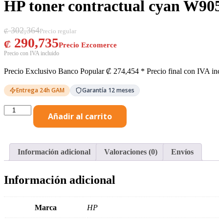
HP toner contractual cyan W9
El precio original era: ₡ 302,364.
El precio actual es: ₡ 290,735.
302,364
₡
290,735
₡
Precio Exclusivo Banco Popular
₡
274,454
* Precio final con IVA in
Entrega 24h GAM
Garantía 12 meses
HP
Añadir al carrito
toner
contractual
cyan
W9051MC
Información adicional
Valoraciones (0)
Envíos
cantidad
Información adicional
Marca
HP