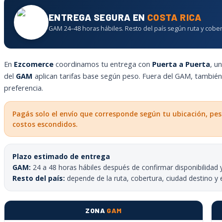
ENTREGA SEGURA EN
COSTA RICA
GAM 24–48 horas hábiles. Resto del país según ruta y cober
En
Ezcomerce
coordinamos tu entrega con
Puerta a Puerta
, u
del
GAM
aplican tarifas base según peso. Fuera del GAM, tambié
preferencia.
Pagás solo el envío que corresponde según tu ubicación, pes
costos escondidos.
Plazo estimado de entrega
GAM:
24 a 48 horas hábiles después de confirmar disponibilidad 
Resto del país:
depende de la ruta, cobertura, ciudad destino y 
ZONA
GAM