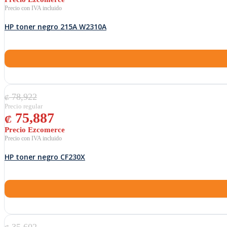
HP toner negro 215A W2310A
El precio original era: ₡ 78,922.
El precio actual es: ₡ 75,887.
78,922
₡
75,887
₡
HP toner negro CF230X
El precio original era: ₡ 35,602.
El precio actual es: ₡ 34,233.