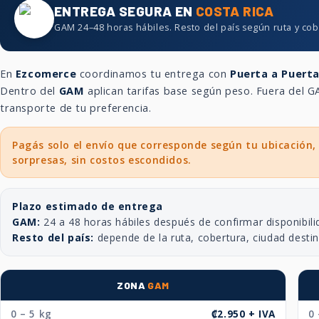
ENTREGA SEGURA EN
COSTA RICA
GAM 24–48 horas hábiles. Resto del país según ruta y cob
En
Ezcomerce
coordinamos tu entrega con
Puerta a Puert
Dentro del
GAM
aplican tarifas base según peso. Fuera del
transporte de tu preferencia.
Pagás solo el envío que corresponde según tu ubicación,
sorpresas, sin costos escondidos.
Plazo estimado de entrega
GAM:
24 a 48 horas hábiles después de confirmar disponibili
Resto del país:
depende de la ruta, cobertura, ciudad desti
ZONA
GAM
0 – 5 kg
₡2.950 + IVA
0 