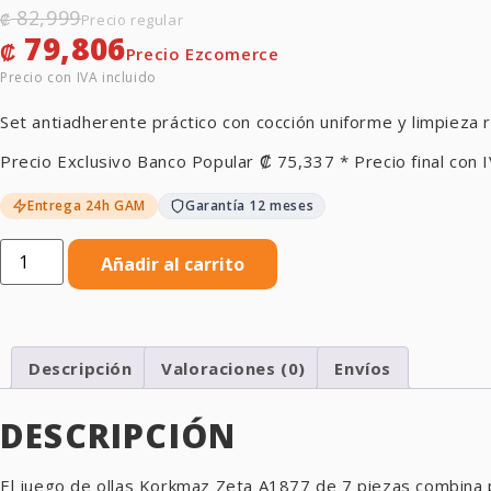
82,999
₡
79,806
₡
Set antiadherente práctico con cocción uniforme y limpieza r
Precio Exclusivo Banco Popular
₡
75,337
* Precio final con I
Entrega 24h GAM
Garantía 12 meses
Añadir al carrito
Descripción
Valoraciones (0)
Envíos
DESCRIPCIÓN
El juego de ollas Korkmaz Zeta A1877 de 7 piezas combina p