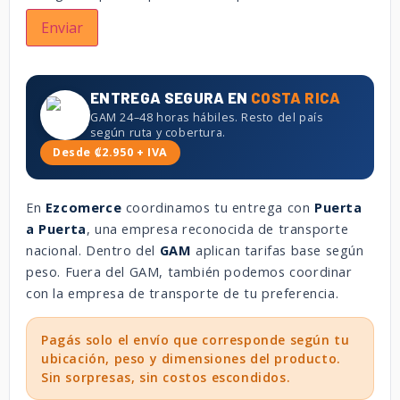
ENTREGA SEGURA EN
COSTA RICA
GAM 24–48 horas hábiles. Resto del país
según ruta y cobertura.
Desde ₡2.950 + IVA
En
Ezcomerce
coordinamos tu entrega con
Puerta
a Puerta
, una empresa reconocida de transporte
nacional. Dentro del
GAM
aplican tarifas base según
peso. Fuera del GAM, también podemos coordinar
con la empresa de transporte de tu preferencia.
Pagás solo el envío que corresponde según tu
ubicación, peso y dimensiones del producto.
Sin sorpresas, sin costos escondidos.