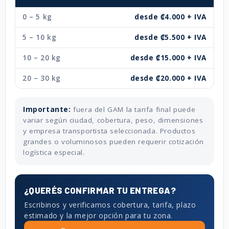
0 – 5 kg
desde ₡4.000 + IVA
5 – 10 kg
desde ₡5.500 + IVA
10 – 20 kg
desde ₡15.000 + IVA
20 – 30 kg
desde ₡20.000 + IVA
Importante:
fuera del GAM la tarifa final puede
variar según ciudad, cobertura, peso, dimensiones
y empresa transportista seleccionada. Productos
grandes o voluminosos pueden requerir cotización
logística especial.
¿QUERÉS CONFIRMAR TU ENTREGA?
Escribinos y verificamos cobertura, tarifa, plazo
estimado y la mejor opción para tu zona.