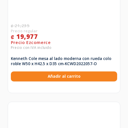
21,235
₡
19,977
₡
Kenneth Cole mesa al lado moderna con rueda colo
roble W50 x H42.5 x D35 cm-KCWD2022057-O
Añadir al carrito