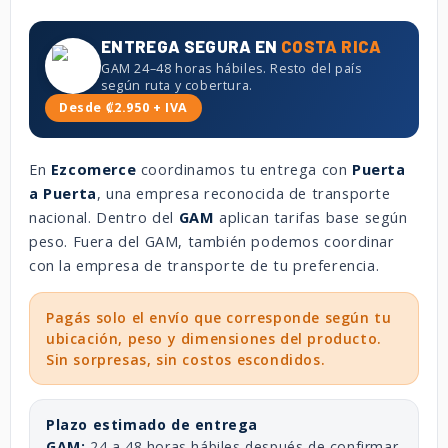
ENTREGA SEGURA EN
COSTA RICA
GAM 24–48 horas hábiles. Resto del país
según ruta y cobertura.
Desde ₡2.950 + IVA
En
Ezcomerce
coordinamos tu entrega con
Puerta
a Puerta
, una empresa reconocida de transporte
nacional. Dentro del
GAM
aplican tarifas base según
peso. Fuera del GAM, también podemos coordinar
con la empresa de transporte de tu preferencia.
Pagás solo el envío que corresponde según tu
ubicación, peso y dimensiones del producto.
Sin sorpresas, sin costos escondidos.
Plazo estimado de entrega
GAM:
24 a 48 horas hábiles después de confirmar