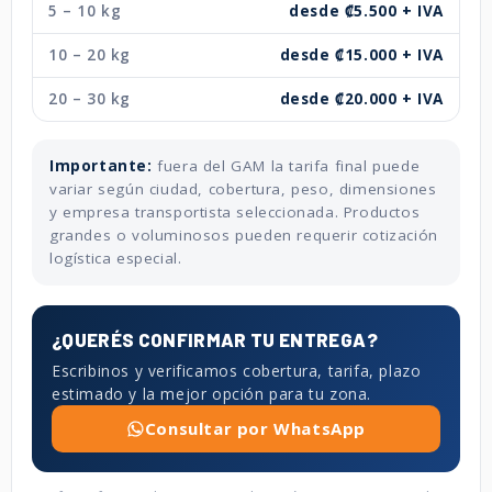
5 – 10 kg
desde ₡5.500 + IVA
10 – 20 kg
desde ₡15.000 + IVA
20 – 30 kg
desde ₡20.000 + IVA
Importante:
fuera del GAM la tarifa final puede
variar según ciudad, cobertura, peso, dimensiones
y empresa transportista seleccionada. Productos
grandes o voluminosos pueden requerir cotización
logística especial.
¿QUERÉS CONFIRMAR TU ENTREGA?
Escribinos y verificamos cobertura, tarifa, plazo
estimado y la mejor opción para tu zona.
Consultar por WhatsApp