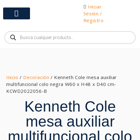
Iniciar
Sesión /
Registro
Gabinetes y Herramientas
Inicio
/
Decoración
/ Kenneth Cole mesa auxiliar
multifuncional colo negra W60 x H48 x D40 cm-
KCWD2022056-B
Kenneth Cole
mesa auxiliar
multifuncional colo