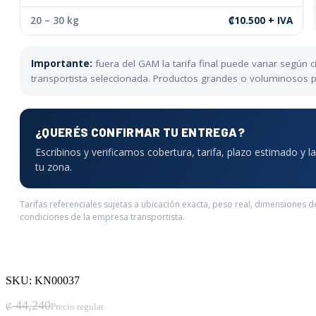
20 – 30 kg
₡10.500 + IVA
Importante:
fuera del GAM la tarifa final puede variar según
transportista seleccionada. Productos grandes o voluminosos pue
¿QUERÉS CONFIRMAR TU ENTREGA?
Escribinos y verificamos cobertura, tarifa, plazo estimado y 
tu zona.
Tarifas referenciales sujetas a ubicación exacta, peso real, dimensiones d
condiciones de la empresa transportista.
SKU: KN00037
El precio original era: ₡ 44,240.
El precio actual es: ₡ 41,618.
44,240
₡