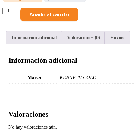
Kenneth
Añadir al carrito
Cole
mesa
de
centro
color
Información adicional
Valoraciones (0)
Envíos
negro
W110
x
H47
Información adicional
x
D65
cm-
Marca
KENNETH COLE
KCWD2022059-
B
cantidad
Valoraciones
No hay valoraciones aún.