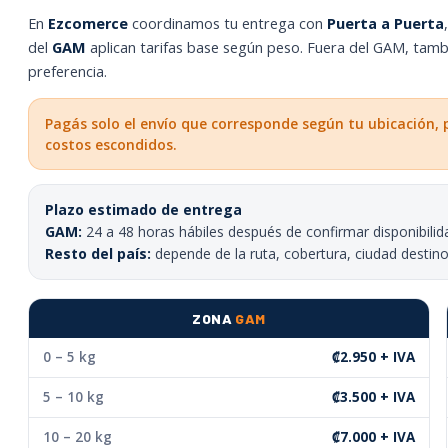
En
Ezcomerce
coordinamos tu entrega con
Puerta a Puerta
del
GAM
aplican tarifas base según peso. Fuera del GAM, tam
preferencia.
Pagás solo el envío que corresponde según tu ubicación, 
costos escondidos.
Plazo estimado de entrega
GAM:
24 a 48 horas hábiles después de confirmar disponibilid
Resto del país:
depende de la ruta, cobertura, ciudad destin
ZONA
GAM
0 – 5 kg
₡2.950 + IVA
5 – 10 kg
₡3.500 + IVA
10 – 20 kg
₡7.000 + IVA