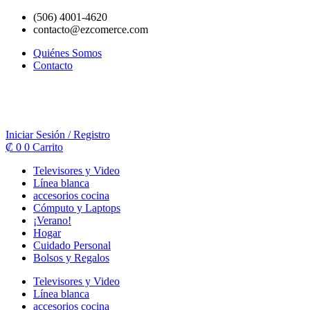
Ir
(506) 4001-4620
al
contacto@ezcomerce.com
contenido
Quiénes Somos
Contacto
Iniciar Sesión / Registro
₡
0
0
Carrito
Televisores y Video
Línea blanca
accesorios cocina
Cómputo y Laptops
¡Verano!
Hogar
Cuidado Personal
Bolsos y Regalos
Televisores y Video
Línea blanca
accesorios cocina