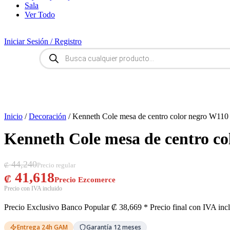
Sala
Ver Todo
Iniciar Sesión / Registro
Búsqueda
de
productos
Inicio
/
Decoración
/ Kenneth Cole mesa de centro color negro W
Kenneth Cole mesa de centro 
El precio original era: ₡ 44,240.
El precio actual es: ₡ 41,618.
44,240
₡
41,618
₡
Precio Exclusivo Banco Popular
₡
38,669
* Precio final con IVA inc
Entrega 24h GAM
Garantía 12 meses