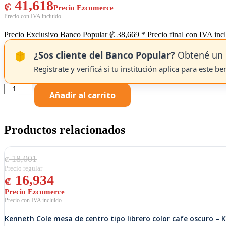
41,618
₡
Precio Exclusivo Banco Popular
₡
38,669
* Precio final con IVA inc
¿Sos cliente del Banco Popular?
Obtené un 
Registrate y verificá si tu institución aplica para este be
Kenneth
Añadir al carrito
Cole
mesa
de
centro
Productos relacionados
color
negro
W110
El precio original era: ₡ 18,001.
El precio actual es: ₡ 16,934.
18,001
x
₡
H47
16,934
x
₡
D65
cm-
KCWD2022059-
B
Kenneth Cole mesa de centro tipo librero color cafe oscuro 
cantidad