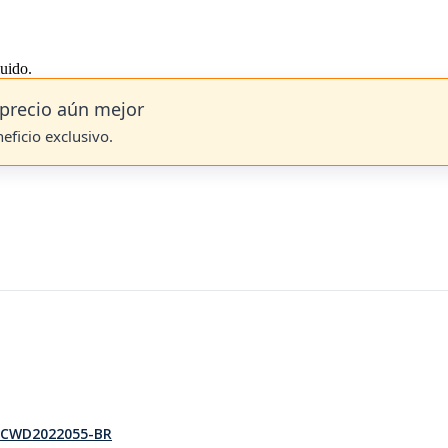
luido.
precio aún mejor
neficio exclusivo.
– KCWD2022055-BR