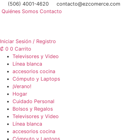
Ir
(506) 4001-4620
contacto@ezcomerce.com
al
Quiénes Somos
Contacto
contenido
Iniciar Sesión / Registro
₡
0
0
Carrito
Televisores y Video
Línea blanca
accesorios cocina
Cómputo y Laptops
¡Verano!
Hogar
Cuidado Personal
Bolsos y Regalos
Televisores y Video
Línea blanca
accesorios cocina
Cómputo y Laptops