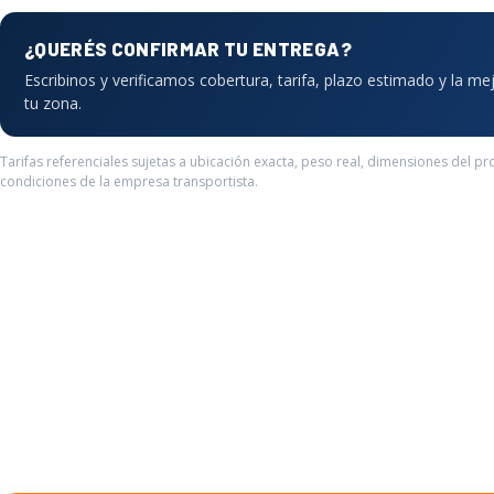
¿QUERÉS CONFIRMAR TU ENTREGA?
Escribinos y verificamos cobertura, tarifa, plazo estimado y la me
tu zona.
Tarifas referenciales sujetas a ubicación exacta, peso real, dimensiones del pr
condiciones de la empresa transportista.