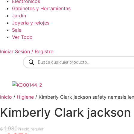
Electrónicos
Gabinetes y Herramientas
Jardín
Joyería y relojes
Sala
Ver Todo
Iniciar Sesión / Registro
Búsqueda
de
productos
Inicio
/
Higiene
/ Kimberly Clark jackson safety nemesis lent
Kimberly Clark jackson 
El precio original era: ₡ 1,980.
El precio actual es: ₡ 1,871.
1,980
₡