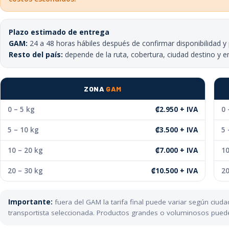
Plazo estimado de entrega
GAM:
24 a 48 horas hábiles después de confirmar disponibilidad y
Resto del país:
depende de la ruta, cobertura, ciudad destino y e
ZONA
GAM
0 – 5 kg
₡2.950 + IVA
0 
5 – 10 kg
₡3.500 + IVA
5 
10 – 20 kg
₡7.000 + IVA
10
20 – 30 kg
₡10.500 + IVA
20
Importante:
fuera del GAM la tarifa final puede variar según ciu
transportista seleccionada. Productos grandes o voluminosos pueden 