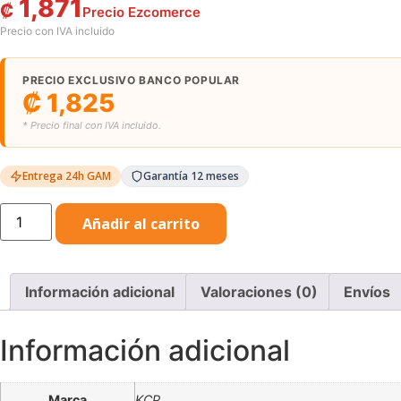
1,871
₡
PRECIO EXCLUSIVO BANCO POPULAR
₡
1,825
* Precio final con IVA incluido.
Entrega 24h GAM
Garantía 12 meses
Kimberly
Añadir al carrito
Clark
jackson
safety
nemesis
lente
Información adicional
Valoraciones (0)
Envíos
interior
clear
1x
cantidad
Información adicional
Marca
KCP