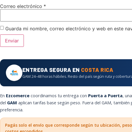
Correo electrónico
*
Guarda mi nombre, correo electrónico y web en este na
ENTREGA SEGURA EN
COSTA RICA
GAM 24–48 horas hábiles. Resto del país según ruta y cobertura
En
Ezcomerce
coordinamos tu entrega con
Puerta a Puerta
, un
del
GAM
aplican tarifas base según peso. Fuera del GAM, también
preferencia.
Pagás solo el envío que corresponde según tu ubicación, peso
costos escondidos.