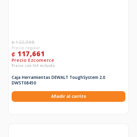
122,368
₡
117,661
₡
Caja Herramientas DEWALT ToughSystem 2.0
DWST08450
Añadir al carrito