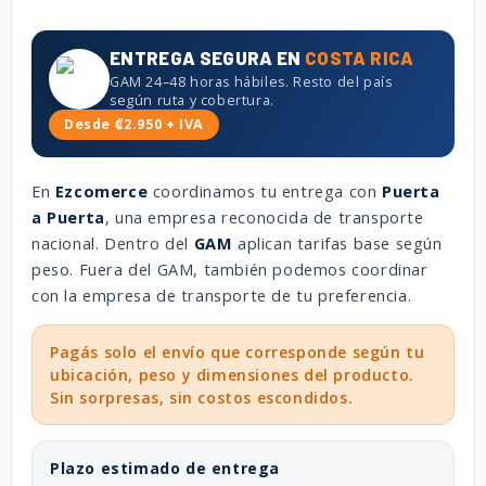
ENTREGA SEGURA EN
COSTA RICA
GAM 24–48 horas hábiles. Resto del país
según ruta y cobertura.
Desde ₡2.950 + IVA
En
Ezcomerce
coordinamos tu entrega con
Puerta
a Puerta
, una empresa reconocida de transporte
nacional. Dentro del
GAM
aplican tarifas base según
peso. Fuera del GAM, también podemos coordinar
con la empresa de transporte de tu preferencia.
Pagás solo el envío que corresponde según tu
ubicación, peso y dimensiones del producto.
Sin sorpresas, sin costos escondidos.
Plazo estimado de entrega