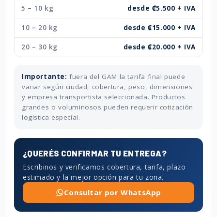
5 – 10 kg
desde ₡5.500 + IVA
10 – 20 kg
desde ₡15.000 + IVA
20 – 30 kg
desde ₡20.000 + IVA
Importante:
fuera del GAM la tarifa final puede
variar según ciudad, cobertura, peso, dimensiones
y empresa transportista seleccionada. Productos
grandes o voluminosos pueden requerir cotización
logística especial.
¿QUERÉS CONFIRMAR TU ENTREGA?
Escribinos y verificamos cobertura, tarifa, plazo
estimado y la mejor opción para tu zona.
Consultar por WhatsApp