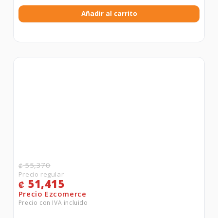
Añadir al carrito
55,370
₡
51,415
₡