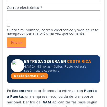
Correo electrónico
*
Guarda mi nombre, correo electrónico y web en este
navegador para la próxima vez que comente.
ENTREGA SEGURA EN
COSTA RICA
GAM 24–48 horas hábiles. Resto del país
según ruta y cobertura.
Desde ₡2.950 + IVA
En
Ezcomerce
coordinamos tu entrega con
Puerta
a Puerta
, una empresa reconocida de transporte
nacional. Dentro del
GAM
aplican tarifas base según