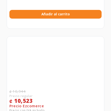
Añadir al carrito
10,944
₡
10,523
₡