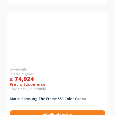
78,728
₡
74,924
₡
Marco Samsung The Frame 55″ Color Caoba
Añadir al carrito