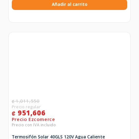
Añadir al carrito
1,011,550
₡
951,606
₡
Termosifón Solar 40GLS 120V Agua Caliente