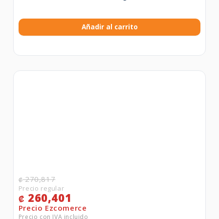
Añadir al carrito
270,817
₡
260,401
₡