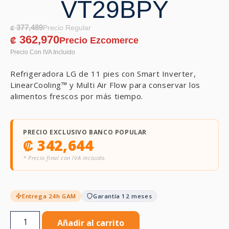
VT29BPY
377,489
₡
362,970
₡
Refrigeradora LG de 11 pies con Smart Inverter,
LinearCooling™ y Multi Air Flow para conservar los
alimentos frescos por más tiempo.
PRECIO EXCLUSIVO BANCO POPULAR
₡
342,644
* Precio final con IVA incluido.
Entrega 24h GAM
Garantía 12 meses
Añadir al carrito