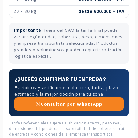
20 – 30 kg
desde ₡20.000 + IVA
Importante:
fuera del GAM la tarifa final puede
variar según ciudad, cobertura, peso, dimensiones
y empresa transportista seleccionada. Productos
grandes o voluminosos pueden requerir cotización
logística especial.
¿QUERÉS CONFIRMAR TU ENTREGA?
Escribinos y verificamos cobertura, tarifa, plazo
estimado y la mejor opción para tu zona.
Consultar por WhatsApp
Tarifas referenciales sujetas a ubicación exacta, peso real,
dimensiones del producto, disponibilidad de cobertura, ruta
de entrega y condiciones de la empresa transportista.