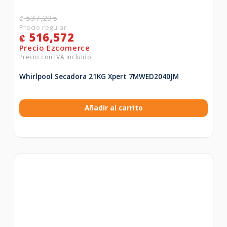
537,235
₡
516,572
₡
Whirlpool Secadora 21KG Xpert 7MWED2040JM
Añadir al carrito