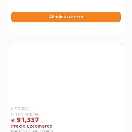
Añadir al carrito
97,861
₡
91,337
₡