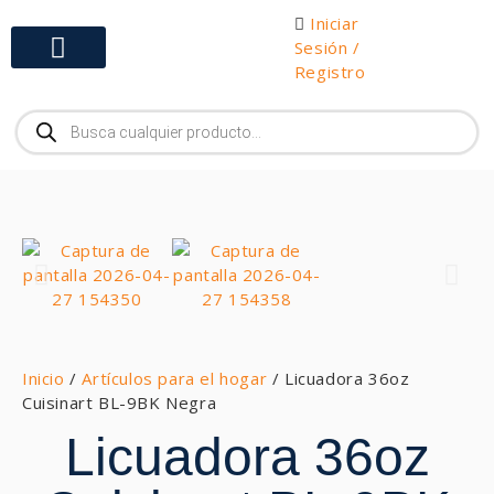
Iniciar
Sesión /
Registro
Gabinetes y Herramientas
Inicio
/
Artículos para el hogar
/ Licuadora 36oz
Cuisinart BL-9BK Negra
Licuadora 36oz