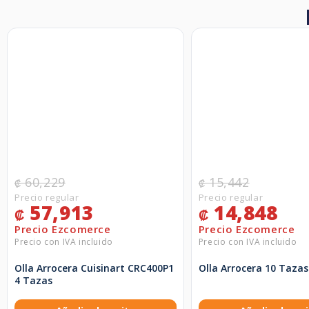
60,229
15,442
₡
₡
57,913
14,848
₡
₡
Olla Arrocera Cuisinart CRC400P1
Olla Arrocera 10 Tazas 
4 Tazas