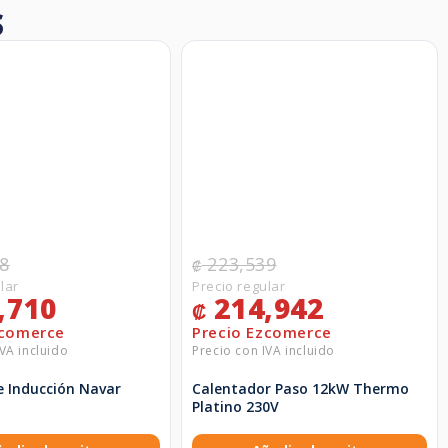
S
8
223,539
₡
,710
214,942
₡
de Inducción Navar
Calentador Paso 12kW Thermo
Platino 230V