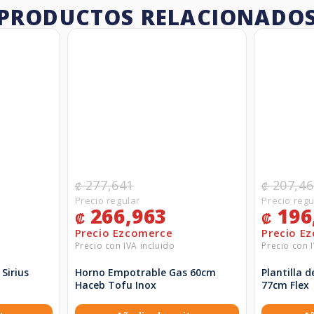
PRODUCTOS RELACIONADO
277,641
207,46
₡
₡
266,963
196
₡
₡
Sirius
Horno Empotrable Gas 60cm
Plantilla 
Haceb Tofu Inox
77cm Flex