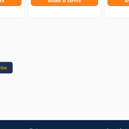
ito
Añadir al carrito
Añ
ibe