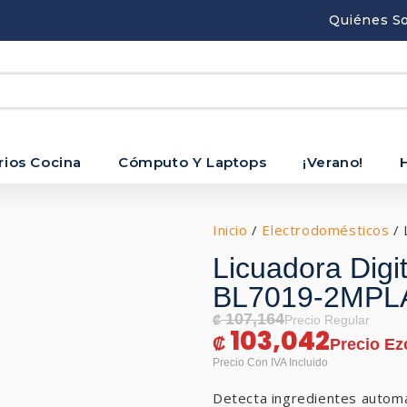
Quiénes S
rios Cocina
Cómputo Y Laptops
¡Verano!
Inicio
/
Electrodomésticos
/ 
Licuadora Dig
BL7019-2MPL
107,164
₡
103,042
₡
Detecta ingredientes automát