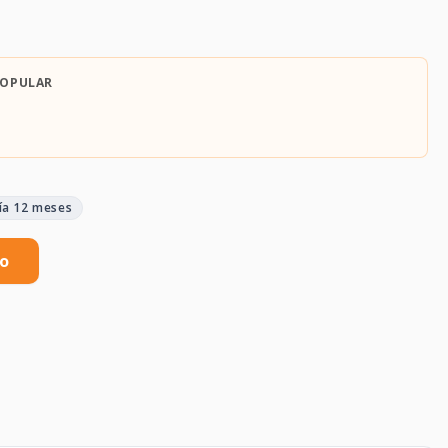
POPULAR
ía 12 meses
to