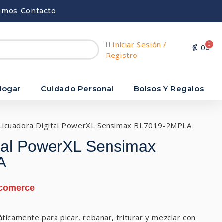
omos
Contacto
Iniciar Sesión /
0
₡
0
Registro
Hogar
Cuidado Personal
Bolsos Y Regalos
Licuadora Digital PowerXL Sensimax BL7019-2MPLA
ital PowerXL Sensimax
A
icamente para picar, rebanar, triturar y mezclar con