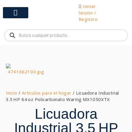
Iniciar
Sesión /
Registro
Gabinetes y Herramientas
Inicio
/
Artículos para el hogar
/ Licuadora Industrial
3.5 HP 64 oz Policarbonato Waring MX1050XTX
Licuadora
Industrial 3.5 HP