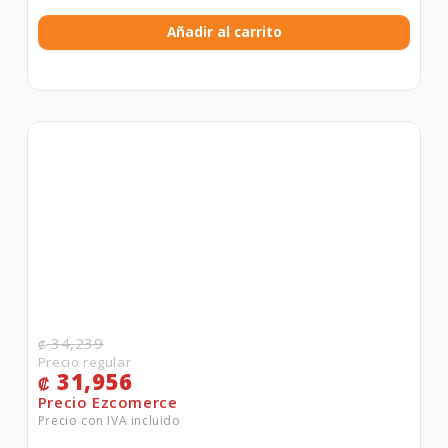
Añadir al carrito
34,239
₡
31,956
₡