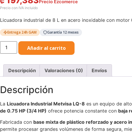
197,383
₡
Licuadora industrial de 8 L en acero inoxidable con motor
Entrega 24h GAM
Garantía 12 meses
Licuadora
Añadir al carrito
Industrial
Metvisa
8L
Base
Plástica
Descripción
Valoraciones (0)
Envíos
0.75HP
cantidad
Descripción
La
Licuadora Industrial Metvisa LQ-8
es un equipo de alto
de 0.75 HP (3/4 HP)
ofrece potencia constante con
baja 
Fabricada con
base mixta de plástico reforzado y acero i
permite procesar grandes volúmenes de forma segura, mi