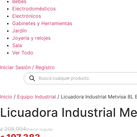
Bebés
Electrodomésticos
Electrónicos
Gabinetes y Herramientas
Jardín
Joyería y relojes
Sala
Ver Todo
Iniciar Sesión / Registro
Búsqueda
de
productos
Inicio
/
Equipo Industrial
/ Licuadora Industrial Metvisa 8L 
Licuadora Industrial M
El precio original era: ₡ 208,994.
El precio actual es: ₡ 197,383.
208,994
₡