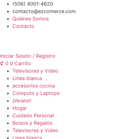
Ir
(506) 4001-4620
al
contacto@ezcomerce.com
contenido
Quiénes Somos
Contacto
Iniciar Sesión / Registro
₡
0
0
Carrito
Televisores y Video
Línea blanca
accesorios cocina
Cómputo y Laptops
¡Verano!
Hogar
Cuidado Personal
Bolsos y Regalos
Televisores y Video
Línea blanca