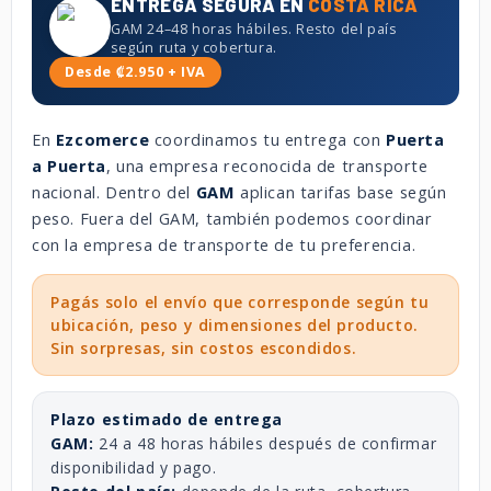
ENTREGA SEGURA EN
COSTA RICA
GAM 24–48 horas hábiles. Resto del país
según ruta y cobertura.
Desde ₡2.950 + IVA
En
Ezcomerce
coordinamos tu entrega con
Puerta
a Puerta
, una empresa reconocida de transporte
nacional. Dentro del
GAM
aplican tarifas base según
peso. Fuera del GAM, también podemos coordinar
con la empresa de transporte de tu preferencia.
Pagás solo el envío que corresponde según tu
ubicación, peso y dimensiones del producto.
Sin sorpresas, sin costos escondidos.
Plazo estimado de entrega
GAM:
24 a 48 horas hábiles después de confirmar
disponibilidad y pago.