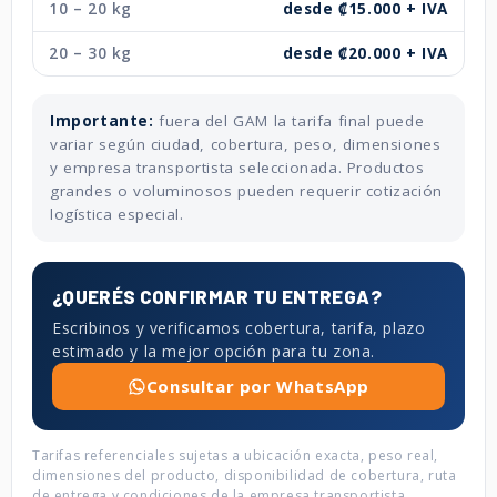
10 – 20 kg
desde ₡15.000 + IVA
20 – 30 kg
desde ₡20.000 + IVA
Importante:
fuera del GAM la tarifa final puede
variar según ciudad, cobertura, peso, dimensiones
y empresa transportista seleccionada. Productos
grandes o voluminosos pueden requerir cotización
logística especial.
¿QUERÉS CONFIRMAR TU ENTREGA?
Escribinos y verificamos cobertura, tarifa, plazo
estimado y la mejor opción para tu zona.
Consultar por WhatsApp
Tarifas referenciales sujetas a ubicación exacta, peso real,
dimensiones del producto, disponibilidad de cobertura, ruta
de entrega y condiciones de la empresa transportista.