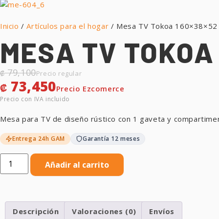
Inicio
/
Artículos para el hogar
/ Mesa TV Tokoa 160×38×52 
MESA TV TOKOA 
79,100
₡
73,450
₡
Mesa para TV de diseño rústico con 1 gaveta y compartimen
Entrega 24h GAM
Garantía 12 meses
Añadir al carrito
Descripción
Valoraciones (0)
Envíos