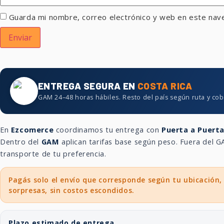
Guarda mi nombre, correo electrónico y web en este nav
ENTREGA SEGURA EN
COSTA RICA
GAM 24–48 horas hábiles. Resto del país según ruta y cob
En
Ezcomerce
coordinamos tu entrega con
Puerta a Puert
Dentro del
GAM
aplican tarifas base según peso. Fuera del
transporte de tu preferencia.
Pagás solo el envío que corresponde según tu ubicación,
sorpresas, sin costos escondidos.
Plazo estimado de entrega