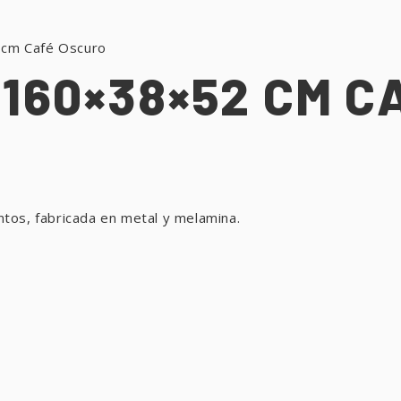
cm Café Oscuro
160×38×52 CM C
tos, fabricada en metal y melamina.