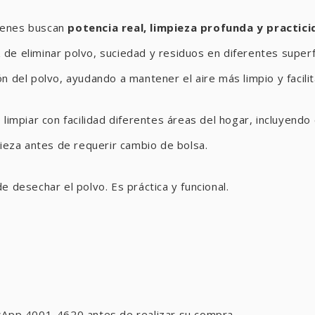
uienes buscan
potencia real, limpieza profunda y practici
de eliminar polvo, suciedad y residuos en diferentes superf
n del polvo, ayudando a mantener el aire más limpio y facili
 limpiar con facilidad diferentes áreas del hogar, incluyend
pieza antes de requerir cambio de bolsa.
 desechar el polvo. Es práctica y funcional.
tsApp 4001-4620 antes de realizar su compra.