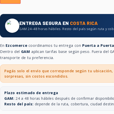
ENTREGA SEGURA EN
COSTA RICA
GAM 24–48 horas hábiles. Resto del país según ruta y cob
En
Ezcomerce
coordinamos tu entrega con
Puerta a Puert
Dentro del
GAM
aplican tarifas base según peso. Fuera del
transporte de tu preferencia.
Pagás solo el envío que corresponde según tu ubicación,
sorpresas, sin costos escondidos.
Plazo estimado de entrega
GAM:
24 a 48 horas hábiles después de confirmar disponibili
Resto del país:
depende de la ruta, cobertura, ciudad desti