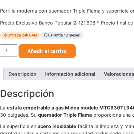
Parrilla moderna con quemador Triple Flama y superficie e
Precio Exclusivo Banco Popular
₡
121,808
* Precio final co
Entrega 24h GAM
Garantía 12 meses
Estufa
Añadir al carrito
Empotrable
Gas
30"
Midea
MTGB30TL3402GS
Descripción
Información adicional
Valoraciones
Silver
cantidad
Descripción
La
estufa empotrable a gas Midea modelo MTGB30TL3
30 pulgadas. Su
quemador Triple Flama
proporciona una di
La superficie en
acero inoxidable
facilita la limpieza y ma
desplazar ollas y sartenes con seguridad, reduciendo ries