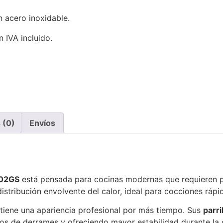
n acero inoxidable.
n IVA incluido.
 (0)
Envíos
402GS
está pensada para cocinas modernas que requieren po
stribución envolvente del calor, ideal para cocciones rápi
ntiene una apariencia profesional por más tiempo. Sus
parri
gos de derrames y ofreciendo mayor estabilidad durante la 