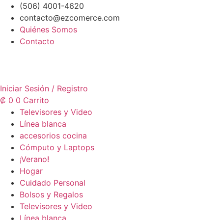
Ir
(506) 4001-4620
al
contacto@ezcomerce.com
contenido
Quiénes Somos
Contacto
Iniciar Sesión / Registro
₡
0
0
Carrito
Televisores y Video
Línea blanca
accesorios cocina
Cómputo y Laptops
¡Verano!
Hogar
Cuidado Personal
Bolsos y Regalos
Televisores y Video
Línea blanca