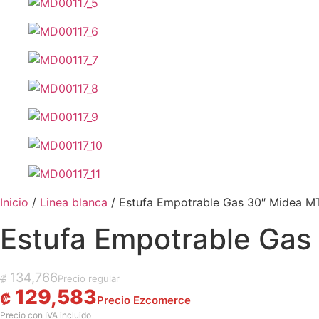
Inicio
/
Linea blanca
/ Estufa Empotrable Gas 30″ Midea 
Estufa Empotrable Ga
El precio original era: ₡ 134,766.
El precio actual es: ₡ 129,583.
134,766
₡
129,583
₡