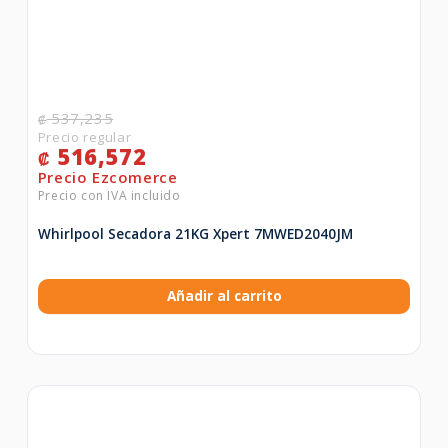
537,235
₡
516,572
₡
Whirlpool Secadora 21KG Xpert 7MWED2040JM
Añadir al carrito