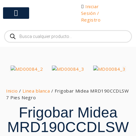
Iniciar
Sesión /
Registro
Gabinetes y Herramientas
Inicio
/
Linea blanca
/ Frigobar Midea MRD190CCDLSW
7 Pies Negro
Frigobar Midea
MRD190CCDLSW