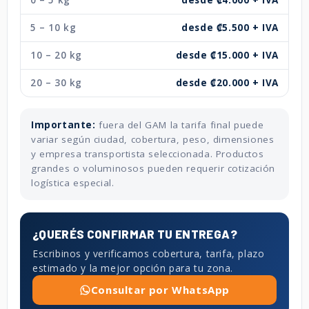
5 – 10 kg
desde ₡5.500 + IVA
10 – 20 kg
desde ₡15.000 + IVA
20 – 30 kg
desde ₡20.000 + IVA
Importante:
fuera del GAM la tarifa final puede
variar según ciudad, cobertura, peso, dimensiones
y empresa transportista seleccionada. Productos
grandes o voluminosos pueden requerir cotización
logística especial.
¿QUERÉS CONFIRMAR TU ENTREGA?
Escribinos y verificamos cobertura, tarifa, plazo
estimado y la mejor opción para tu zona.
Consultar por WhatsApp