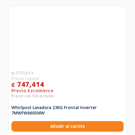
777,311
₡
747,414
₡
Whirlpool Lavadora 23KG Frontal Inverter
7MWFW6605MW
Añadir al carrito