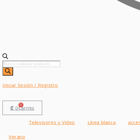
Búsqueda
de
productos
Iniciar Sesión / Registro
0
₡
0
Carrito
Televisores y Video
Línea blanca
acce
Verano