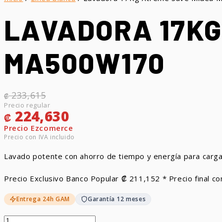
LAVADORA 17KG
MA500W170
El precio original era: ₡ 233,615.
El precio actual es: ₡ 224,630.
233,615
₡
224,630
₡
Lavado potente con ahorro de tiempo y energía para carga
Precio Exclusivo Banco Popular
₡
211,152
* Precio final co
Entrega 24h GAM
Garantía 12 meses
Lavadora