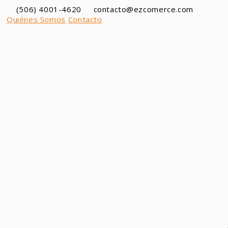
Ir
(506) 4001-4620
contacto@ezcomerce.com
al
Quiénes Somos
Contacto
contenido