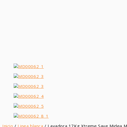
Inicio
/
Linea blanca
/ Lavadora 17Kg Xtreme Save Midea