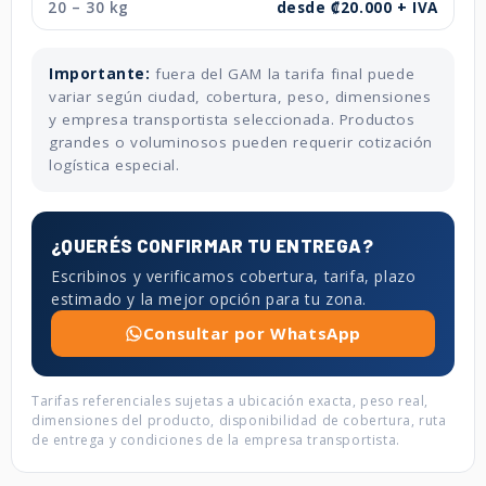
20 – 30 kg
desde ₡20.000 + IVA
Importante:
fuera del GAM la tarifa final puede
variar según ciudad, cobertura, peso, dimensiones
y empresa transportista seleccionada. Productos
grandes o voluminosos pueden requerir cotización
logística especial.
¿QUERÉS CONFIRMAR TU ENTREGA?
Escribinos y verificamos cobertura, tarifa, plazo
estimado y la mejor opción para tu zona.
Consultar por WhatsApp
Tarifas referenciales sujetas a ubicación exacta, peso real,
dimensiones del producto, disponibilidad de cobertura, ruta
de entrega y condiciones de la empresa transportista.