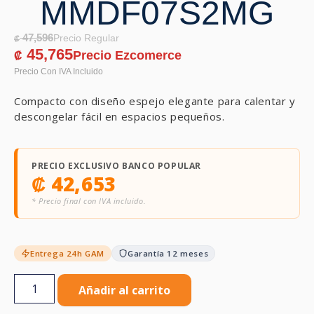
MMDF07S2MG
47,596
₡
45,765
₡
Compacto con diseño espejo elegante para calentar y
descongelar fácil en espacios pequeños.
PRECIO EXCLUSIVO BANCO POPULAR
₡
42,653
* Precio final con IVA incluido.
Entrega 24h GAM
Garantía 12 meses
Añadir al carrito