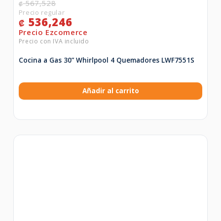
567,528
₡
536,246
₡
Cocina a Gas 30” Whirlpool 4 Quemadores LWF7551S
Añadir al carrito