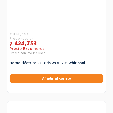
441,743
₡
424,753
₡
Horno Eléctrico 24″ Gris WOE120S Whirlpool
Añadir al carrito