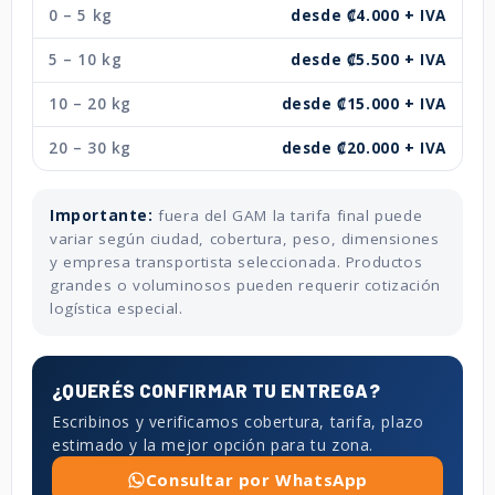
0 – 5 kg
desde ₡4.000 + IVA
5 – 10 kg
desde ₡5.500 + IVA
10 – 20 kg
desde ₡15.000 + IVA
20 – 30 kg
desde ₡20.000 + IVA
Importante:
fuera del GAM la tarifa final puede
variar según ciudad, cobertura, peso, dimensiones
y empresa transportista seleccionada. Productos
grandes o voluminosos pueden requerir cotización
logística especial.
¿QUERÉS CONFIRMAR TU ENTREGA?
Escribinos y verificamos cobertura, tarifa, plazo
estimado y la mejor opción para tu zona.
Consultar por WhatsApp