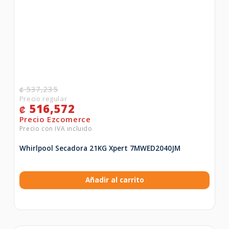
537,235
₡
516,572
₡
Whirlpool Secadora 21KG Xpert 7MWED2040JM
Añadir al carrito