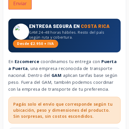
ENTREGA SEGURA EN
COSTA RICA
GAM 24–48 horas hábiles. Resto del país
según ruta y cobertura.
Desde ₡2.950 + IVA
En
Ezcomerce
coordinamos tu entrega con
Puerta
a Puerta
, una empresa reconocida de transporte
nacional. Dentro del
GAM
aplican tarifas base según
peso. Fuera del GAM, también podemos coordinar
con la empresa de transporte de tu preferencia.
Pagás solo el envío que corresponde según tu
ubicación, peso y dimensiones del producto.
Sin sorpresas, sin costos escondidos.