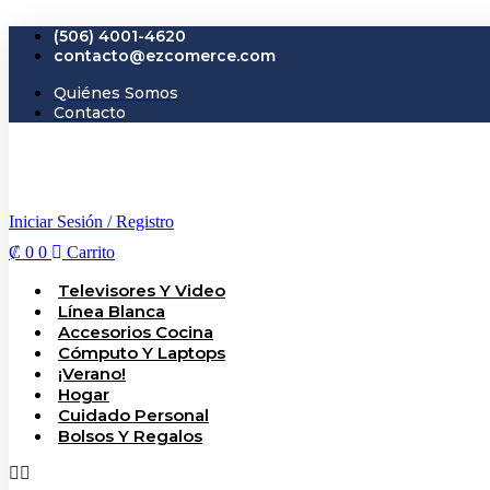
Ir
(506) 4001-4620
al
contacto@ezcomerce.com
contenido
Quiénes Somos
Contacto
Iniciar Sesión / Registro
₡
0
0
Carrito
Televisores Y Video
Línea Blanca
Accesorios Cocina
Cómputo Y Laptops
¡Verano!
Hogar
Cuidado Personal
Bolsos Y Regalos