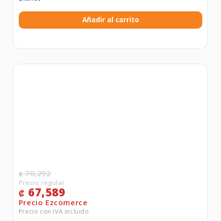
Añadir al carrito
70,292
₡
67,589
₡