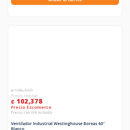
106,559
₡
102,378
₡
Ventilador Industrial Westinghouse Boreas 60″
Blanco