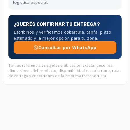
logística especial.
¿QUERÉS CONFIRMAR TU ENTREGA?
Escribinos y verificamos cobertura, tarifa, plazo
estimado y la mejor opción para tu zona.
Consultar por WhatsApp
Tarifas referenciales sujetas a ubicación exacta, peso real,
dimensiones del producto, disponibilidad de cobertura, ruta
de entrega y condiciones de la empresa transportista.