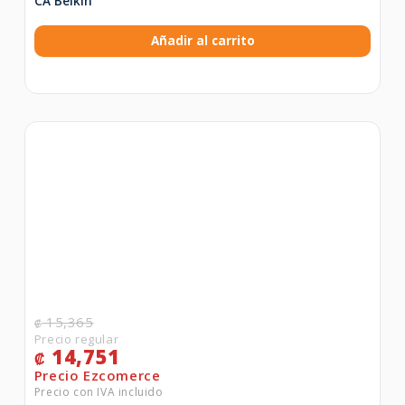
CA Belkin
Añadir al carrito
15,365
₡
14,751
₡