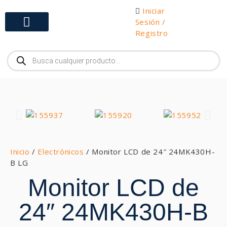
Iniciar
Sesión /
Registro
Gabinetes y Herramientas
Inicio
/
Electrónicos
/ Monitor LCD de 24″ 24MK430H-
B LG
Monitor LCD de
24″ 24MK430H-B