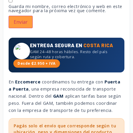
Guarda mi nombre, correo electrónico y web en este
navegador para la próxima vez que comente.
ENTREGA SEGURA EN
COSTA RICA
GAM 24–48 horas hábiles. Resto del país
según ruta y cobertura.
Desde ₡2.950 + IVA
En
Ezcomerce
coordinamos tu entrega con
Puerta
a Puerta
, una empresa reconocida de transporte
nacional. Dentro del
GAM
aplican tarifas base según
peso. Fuera del GAM, también podemos coordinar
con la empresa de transporte de tu preferencia.
Pagás solo el envío que corresponde según tu
ubicación, peso y dimensiones del producto.