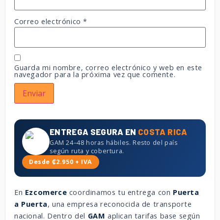
Correo electrónico
*
Guarda mi nombre, correo electrónico y web en este
navegador para la próxima vez que comente.
ENTREGA SEGURA EN
COSTA RICA
GAM 24–48 horas hábiles. Resto del país
según ruta y cobertura.
Desde ₡2.950 + IVA
En
Ezcomerce
coordinamos tu entrega con
Puerta
a Puerta
, una empresa reconocida de transporte
nacional. Dentro del
GAM
aplican tarifas base según