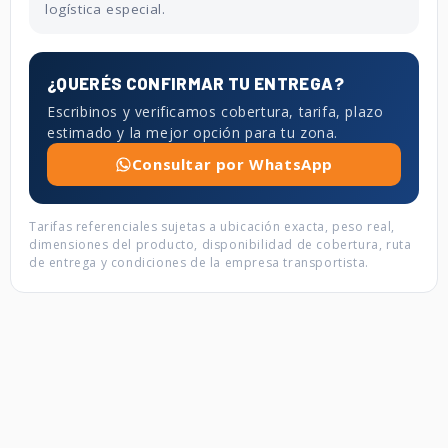
logística especial.
¿QUERÉS CONFIRMAR TU ENTREGA?
Escribinos y verificamos cobertura, tarifa, plazo
estimado y la mejor opción para tu zona.
Consultar por WhatsApp
Tarifas referenciales sujetas a ubicación exacta, peso real,
dimensiones del producto, disponibilidad de cobertura, ruta
de entrega y condiciones de la empresa transportista.