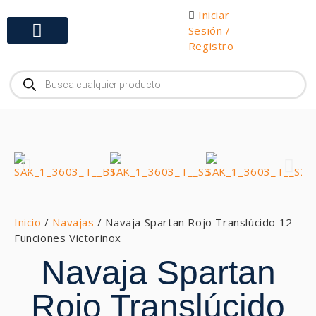
Iniciar
Sesión /
Registro
Gabinetes y Herramientas
Inicio
/
Navajas
/ Navaja Spartan Rojo Translúcido 12
Funciones Victorinox
Navaja Spartan
Rojo Translúcido