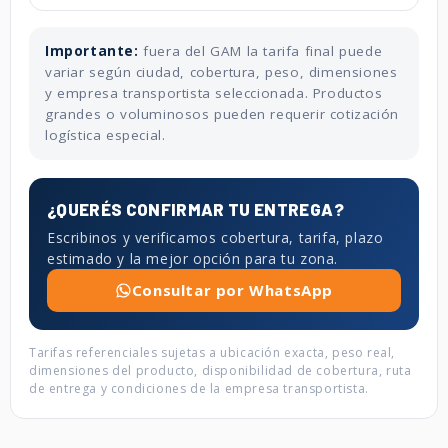
Importante:
fuera del GAM la tarifa final puede
variar según ciudad, cobertura, peso, dimensiones
y empresa transportista seleccionada. Productos
grandes o voluminosos pueden requerir cotización
logística especial.
¿QUERÉS CONFIRMAR TU ENTREGA?
Escribinos y verificamos cobertura, tarifa, plazo
estimado y la mejor opción para tu zona.
Consultar por WhatsApp
Tarifas referenciales sujetas a ubicación exacta, peso real,
dimensiones del producto, disponibilidad de cobertura, ruta
de entrega y condiciones de la empresa transportista.