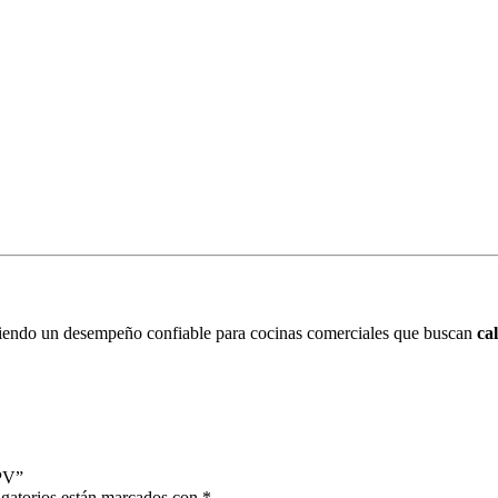
ciendo un desempeño confiable para cocinas comerciales que buscan
ca
APV”
gatorios están marcados con
*