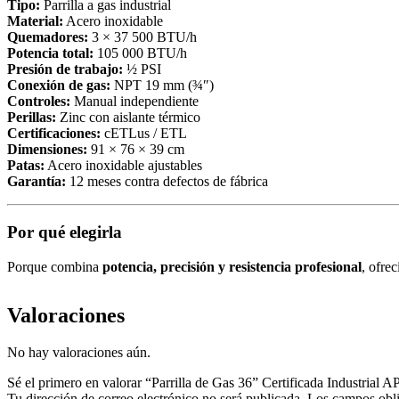
Tipo:
Parrilla a gas industrial
Material:
Acero inoxidable
Quemadores:
3 × 37 500 BTU/h
Potencia total:
105 000 BTU/h
Presión de trabajo:
½ PSI
Conexión de gas:
NPT 19 mm (¾″)
Controles:
Manual independiente
Perillas:
Zinc con aislante térmico
Certificaciones:
cETLus / ETL
Dimensiones:
91 × 76 × 39 cm
Patas:
Acero inoxidable ajustables
Garantía:
12 meses contra defectos de fábrica
Por qué elegirla
Porque combina
potencia, precisión y resistencia profesional
, ofre
Valoraciones
No hay valoraciones aún.
Sé el primero en valorar “Parrilla de Gas 36” Certificada Industrial 
Tu dirección de correo electrónico no será publicada.
Los campos obli