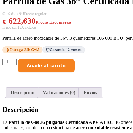
Parrilla de Gas 36” Certificada
658,790
₡
622,630
₡
Parrilla de acero inoxidable de 36”, 3 quemadores 105 000 BTU, peril
Entrega 24h GAM
Garantía 12 meses
Añadir al carrito
Descripción
Valoraciones (0)
Envíos
Descripción
La
Parrilla de Gas 36 pulgadas Certificada APV ATRC-36
ofrec
industriales, combina una estructura de
acero inoxidable resistente a