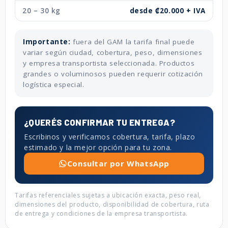
20 – 30 kg
desde ₡20.000 + IVA
Importante:
fuera del GAM la tarifa final puede
variar según ciudad, cobertura, peso, dimensiones
y empresa transportista seleccionada. Productos
grandes o voluminosos pueden requerir cotización
logística especial.
¿QUERÉS CONFIRMAR TU ENTREGA?
Escribinos y verificamos cobertura, tarifa, plazo
estimado y la mejor opción para tu zona.
Consultar por WhatsApp
Tarifas referenciales sujetas a ubicación exacta, peso real,
dimensiones del producto, disponibilidad de cobertura, ruta
de entrega y condiciones de la empresa transportista.