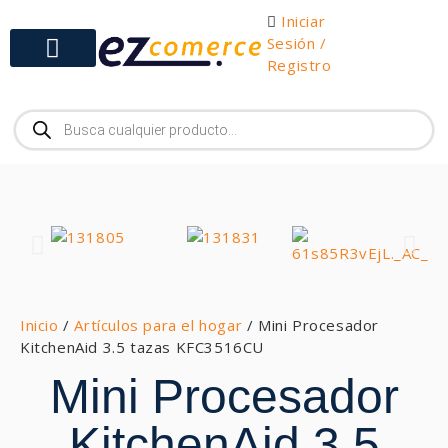
Iniciar
Sesión /
Registro
Gabinetes y Herramientas
Inicio
/
Artículos para el hogar
/ Mini Procesador
KitchenAid 3.5 tazas KFC3516CU
Mini Procesador
KitchenAid 3.5