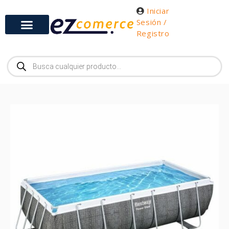
Iniciar
Sesión /
Registro
Gabinetes y Herramientas