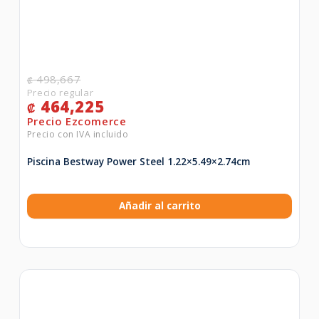
498,667
₡
464,225
₡
Piscina Bestway Power Steel 1.22×5.49×2.74cm
Añadir al carrito