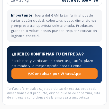
20 – 30 kg
desde ₡20.000 + IVA
Importante:
fuera del GAM la tarifa final puede
variar según ciudad, cobertura, peso, dimensiones
y empresa transportista seleccionada. Productos
grandes o voluminosos pueden requerir cotización
logística especial.
¿QUERÉS CONFIRMAR TU ENTREGA?
Escribinos y verificamos cobertura, tarifa, plazo
estimado y la mejor opción para tu zona.
Consultar por WhatsApp
Tarifas referenciales sujetas a ubicación exacta, peso real,
dimensiones del producto, disponibilidad de cobertura, ruta
de entrega y condiciones de la empresa transportista.