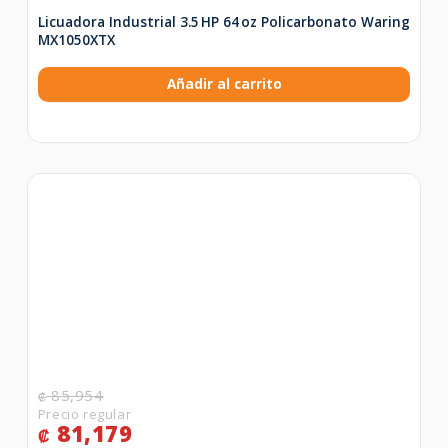
Licuadora Industrial 3.5 HP 64 oz Policarbonato Waring
MX1050XTX
Añadir al carrito
85,954
₡
81,179
₡